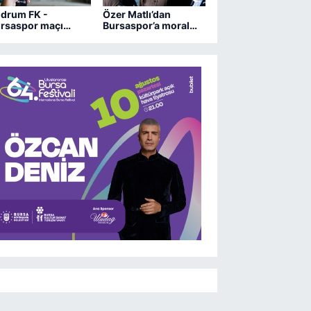
drum FK -
Özer Matlı’dan
rsaspor maçı
Bursaspor’a moral
ngi kanalda?
ziyareti