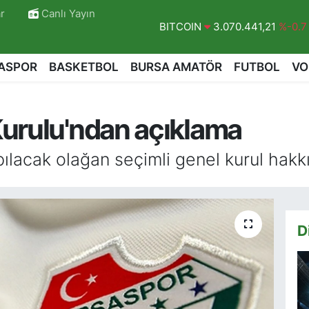
r
Canlı Yayın
DOLAR
47,7069
%0.17
EURO
55,0265
%0.01
ASPOR
BASKETBOL
BURSA AMATÖR
FUTBOL
VO
STERLİN
64,1897
%0.02
GRAM ALTIN
6574.81
%1.44
urulu'ndan açıklama
BİST100
13.887
%64
BITCOIN
3.070.441,21
%-0.7
ılacak olağan seçimli genel kurul hakk
D