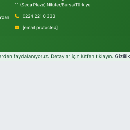
11 (Seda Plaza) Nilüfer/Bursa/Türkiye
0224 221 0 333
a'dan
[email protected]
erden faydalanıyoruz. Detaylar için lütfen tıklayın.
Gizlili