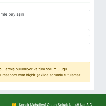
bul etmiş bulunuyor ve tüm sorumluluğu
ursasporx.com hiçbir şekilde sorumlu tutulamaz.
Konak Mahallesi Olgun Sokak No:48 Kat 3 D