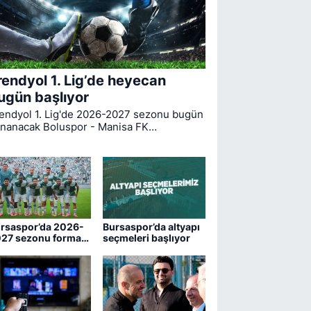
rendyol 1. Lig’de heyecan
ugün başlıyor
endyol 1. Lig'de 2026-2027 sezonu bugün
nanacak Boluspor - Manisa FK
rşılaşmasıyla start alıyor. Bursaspor ise
gin ilk haftasında pazar günü deplasmanda
drum FK ile kozlarını paylaşacak.
rsaspor’da 2026-
Bursaspor’da altyapı
27 sezonu forma
seçmeleri başlıyor
maraları belli oldu