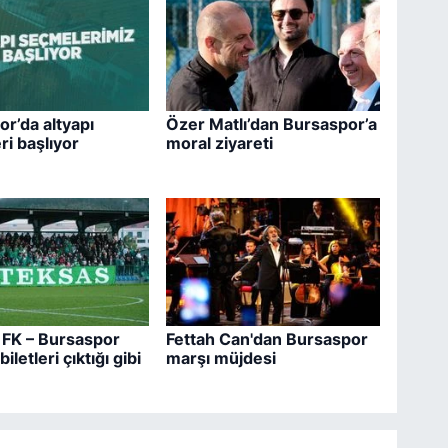
r’da altyapı
Özer Matlı’dan Bursaspor’a
i başlıyor
moral ziyareti
FK – Bursaspor
Fettah Can'dan Bursaspor
iletleri çıktığı gibi
marşı müjdesi