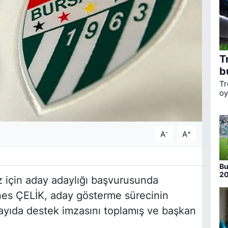
T
b
Tr
oy
ka
li
Bo
-
+
A
A
Bu
20
 için aday adaylığı başvurusunda
nu
es ÇELİK, aday gösterme sürecinin
 sayıda destek imzasını toplamış ve başkan