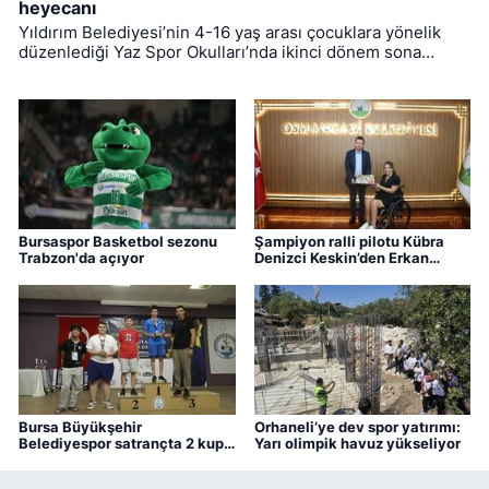
heyecanı
Yıldırım Belediyesi’nin 4-16 yaş arası çocuklara yönelik
düzenlediği Yaz Spor Okulları’nda ikinci dönem sona
ererken, üçüncü dönem eğitimleri için kayıt süreci devam
ediyor.
Bursaspor Basketbol sezonu
Şampiyon ralli pilotu Kübra
Trabzon'da açıyor
Denizci Keskin’den Erkan
Aydın’a ziyaret
Bursa Büyükşehir
Orhaneli’ye dev spor yatırımı:
Belediyespor satrançta 2 kupa
Yarı olimpik havuz yükseliyor
kazandı