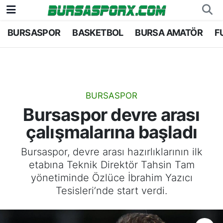
BURSASPOR
BASKETBOL
BURSA AMATÖR
F
Bursaspor
Bursa Nöbetçi Eczaneler
Futbol
Bursa Hava Durumu
Basketbol
Bursa Namaz Vakitleri
BURSASPOR
Bursaspor devre arası
Bursa Amatör
Bursa Trafik Yoğunluk Haritası
çalışmalarına başladı
Hentbol
TFF 2.Lig Kırmızı Grup Puan Durumu ve Fikstü
Bursaspor, devre arası hazırlıklarının ilk
etabına Teknik Direktör Tahsin Tam
Voleybol
Tüm Manşetler
yönetiminde Özlüce İbrahim Yazıcı
Tesisleri’nde start verdi.
Genel
Son Dakika Haberleri
Haber Arşivi