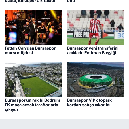
uzattı, Boluspor'a kiraladı
bitti
Fettah Can'dan Bursaspor
Bursaspor yeni transferini
marşı müjdesi
açıkladı: Emirhan Başyiğit
Bursaspor’un rakibi Bodrum
Bursaspor VIP otopark
FK maça cezalı taraftarlarla
kartları satışa çıkarıldı
çıkıyor