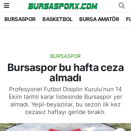
BURSASPOR
BASKETBOL
BURSA AMATÖR
F
Bursaspor
Bursa Nöbetçi Eczaneler
Futbol
Bursa Hava Durumu
Basketbol
Bursa Namaz Vakitleri
BURSASPOR
Bursaspor bu hafta ceza
Bursa Amatör
Bursa Trafik Yoğunluk Haritası
almadı
Hentbol
TFF 2.Lig Kırmızı Grup Puan Durumu ve Fikstü
Profesyonel Futbol Disiplin Kurulu’nun 14
Ekim tarihli karar listesinde Bursaspor yer
Voleybol
Tüm Manşetler
almadı. Yeşil-beyazlılar, bu sezon ilk kez
cezasız haftayı geride bıraktı.
Genel
Son Dakika Haberleri
Haber Arşivi