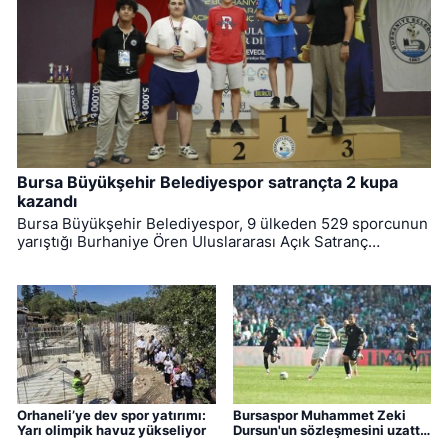
Bursa Büyükşehir Belediyespor satrançta 2 kupa
kazandı
Bursa Büyükşehir Belediyespor, 9 ülkeden 529 sporcunun
yarıştığı Burhaniye Ören Uluslararası Açık Satranç
Turnuvası’ndan 2 kupayla dönmeyi başardı.
Orhaneli’ye dev spor yatırımı:
Bursaspor Muhammet Zeki
Yarı olimpik havuz yükseliyor
Dursun'un sözleşmesini uzattı,
Boluspor'a kiraladı