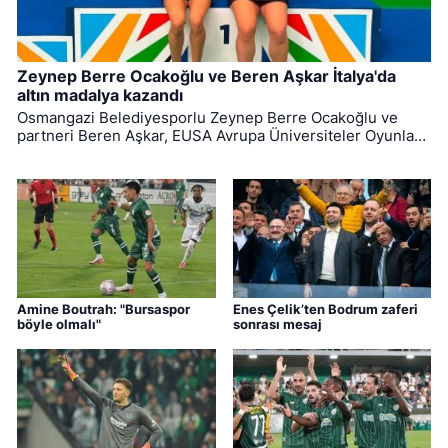
Zeynep Berre Ocakoğlu ve Beren Aşkar İtalya'da
altın madalya kazandı
Osmangazi Belediyesporlu Zeynep Berre Ocakoğlu ve
partneri Beren Aşkar, EUSA Avrupa Üniversiteler Oyunları
badminton branşında Avrupa şampiyonu oldu. (152
karakter)
Amine Boutrah: "Bursaspor
Enes Çelik’ten Bodrum zaferi
böyle olmalı"
sonrası mesaj