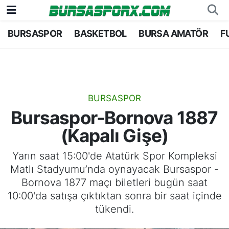
BURSASPOR
BASKETBOL
BURSA AMATÖR
F
Bursaspor
Bursa Nöbetçi Eczaneler
Futbol
Bursa Hava Durumu
Basketbol
Bursa Namaz Vakitleri
BURSASPOR
Bursaspor-Bornova 1887
Bursa Amatör
Bursa Trafik Yoğunluk Haritası
(Kapalı Gişe)
Hentbol
TFF 1.Lig Puan Durumu ve Fikstür
Yarın saat 15:00'de Atatürk Spor Kompleksi
Matlı Stadyumu’nda oynayacak Bursaspor -
Voleybol
Tüm Manşetler
Bornova 1877 maçı biletleri bugün saat
10:00'da satışa çıktıktan sonra bir saat içinde
Genel
Son Dakika Haberleri
tükendi.
Haber Arşivi