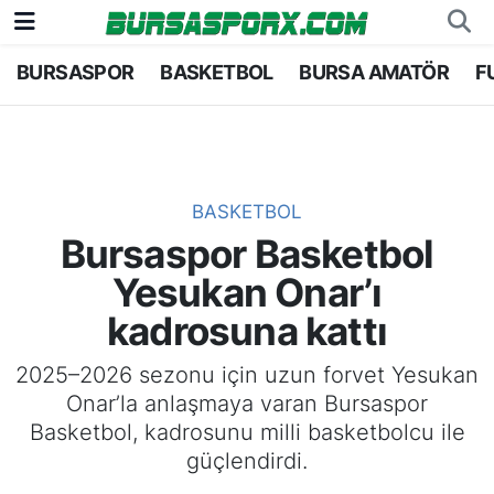
BURSASPOR
BASKETBOL
BURSA AMATÖR
F
Bursaspor
Bursa Nöbetçi Eczaneler
Futbol
Bursa Hava Durumu
Basketbol
Bursa Namaz Vakitleri
BASKETBOL
Bursaspor Basketbol
Bursa Amatör
Bursa Trafik Yoğunluk Haritası
Yesukan Onar’ı
Hentbol
TFF 1.Lig Puan Durumu ve Fikstür
kadrosuna kattı
Voleybol
Tüm Manşetler
2025–2026 sezonu için uzun forvet Yesukan
Onar’la anlaşmaya varan Bursaspor
Genel
Son Dakika Haberleri
Basketbol, kadrosunu milli basketbolcu ile
güçlendirdi.
Haber Arşivi