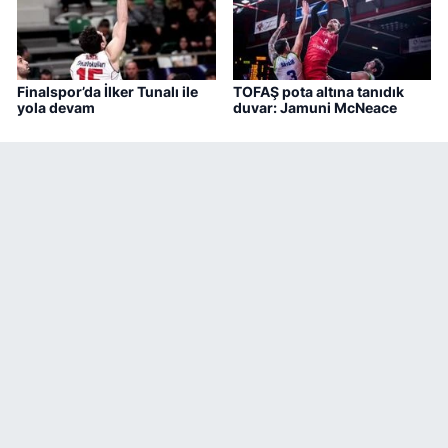
Finalspor’da İlker Tunalı ile
TOFAŞ pota altına tanıdık
yola devam
duvar: Jamuni McNeace