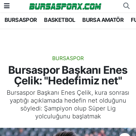
BURSASPOR
BASKETBOL
BURSA AMATÖR
F
Bursaspor
Bursa Nöbetçi Eczaneler
Futbol
Bursa Hava Durumu
Basketbol
Bursa Namaz Vakitleri
BURSASPOR
Bursaspor Başkanı Enes
Bursa Amatör
Bursa Trafik Yoğunluk Haritası
Çelik: "Hedefimiz net"
Hentbol
TFF 1.Lig Puan Durumu ve Fikstür
Bursaspor Başkanı Enes Çelik, kura sonrası
yaptığı açıklamada hedefin net olduğunu
Voleybol
Tüm Manşetler
söyledi: Şampiyon olup Süper Lig
yolculuğunu başlatmak
Genel
Son Dakika Haberleri
Haber Arşivi