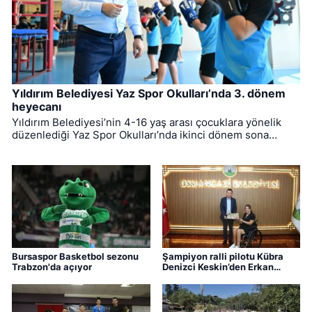
Yıldırım Belediyesi Yaz Spor Okulları’nda 3. dönem
heyecanı
Yıldırım Belediyesi’nin 4-16 yaş arası çocuklara yönelik
düzenlediği Yaz Spor Okulları’nda ikinci dönem sona
ererken, üçüncü dönem eğitimleri için kayıt süreci devam
ediyor.
Bursaspor Basketbol sezonu
Şampiyon ralli pilotu Kübra
Trabzon'da açıyor
Denizci Keskin’den Erkan
Aydın’a ziyaret