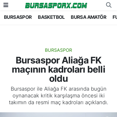
BURSASPOR
BASKETBOL
BURSA AMATÖR
F
Bursaspor
Bursa Nöbetçi Eczaneler
Futbol
Bursa Hava Durumu
Basketbol
Bursa Namaz Vakitleri
BURSASPOR
Bursaspor Aliağa FK
Bursa Amatör
Bursa Trafik Yoğunluk Haritası
maçının kadroları belli
Hentbol
TFF 2.Lig Kırmızı Grup Puan Durumu ve Fikstü
oldu
Voleybol
Tüm Manşetler
Bursaspor ile Aliağa FK arasında bugün
oynanacak kritik karşılaşma öncesi iki
Genel
Son Dakika Haberleri
takımın da resmi maç kadroları açıklandı.
Haber Arşivi