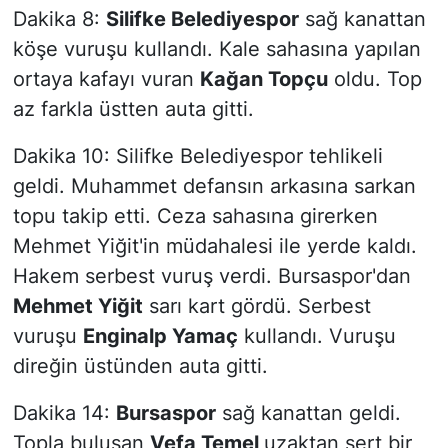
Dakika 8:
Silifke Belediyespor
sağ kanattan
köşe vuruşu kullandı. Kale sahasına yapılan
ortaya kafayı vuran
Kağan Topçu
oldu. Top
az farkla üstten auta gitti.
Dakika 10: Silifke Belediyespor tehlikeli
geldi. Muhammet defansın arkasına sarkan
topu takip etti. Ceza sahasına girerken
Mehmet Yiğit'in müdahalesi ile yerde kaldı.
Hakem serbest vuruş verdi. Bursaspor'dan
Mehmet Yiğit
sarı kart gördü. Serbest
vuruşu
Enginalp Yamaç
kullandı. Vuruşu
direğin üstünden auta gitti.
Dakika 14:
Bursaspor
sağ kanattan geldi.
Topla buluşan
Vefa Temel
uzaktan sert bir