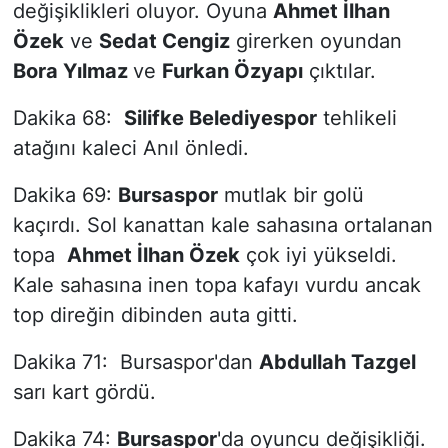
değişiklikleri oluyor. Oyuna
Ahmet İlhan
Özek
ve
Sedat Cengiz
girerken oyundan
Bora Yılmaz
ve
Furkan Özyapı
çıktılar.
Dakika 68:
Silifke Belediyespor
tehlikeli
atağını kaleci Anıl önledi.
Dakika 69:
Bursaspor
mutlak bir golü
kaçırdı. Sol kanattan kale sahasına ortalanan
topa
Ahmet İlhan Özek
çok iyi yükseldi.
Kale sahasına inen topa kafayı vurdu ancak
top direğin dibinden auta gitti.
Dakika 71: Bursaspor'dan
Abdullah Tazgel
sarı kart gördü.
Dakika 74:
Bursaspor
'da oyuncu değişikliği.