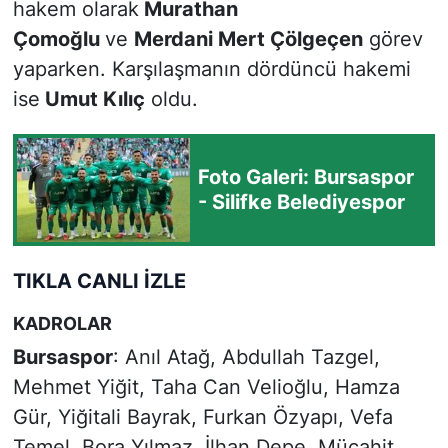
hakem olarak
Murathan
Çomoğlu
ve
Merdani Mert Çölgeçen
görev
yaparken. Karşılaşmanın dördüncü hakemi
ise
Umut Kılıç
oldu.
Foto Galeri: Bursaspor
- Silifke Belediyespor
TIKLA CANLI İZLE
KADROLAR
Bursaspor
: Anıl Atağ, Abdullah Tazgel,
Mehmet Yiğit, Taha Can Velioğlu, Hamza
Gür, Yiğitali Bayrak, Furkan Özyapı, Vefa
Temel, Bora Yılmaz, İlhan Depe, Mücahit