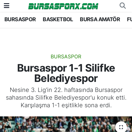
BURSASPOR
BASKETBOL
BURSA AMATÖR
F
Bursaspor
Bursa Nöbetçi Eczaneler
Futbol
Bursa Hava Durumu
Basketbol
Bursa Namaz Vakitleri
BURSASPOR
Bursaspor 1-1 Silifke
Bursa Amatör
Bursa Trafik Yoğunluk Haritası
Belediyespor
Hentbol
TFF 2.Lig Kırmızı Grup Puan Durumu ve Fikstü
Nesine 3. Lig'in 22. haftasında Bursaspor
sahasında Silifke Belediyespor'u konuk etti.
Voleybol
Tüm Manşetler
Karşılaşma 1-1 eşitlikle sona erdi.
Genel
Son Dakika Haberleri
Haber Arşivi