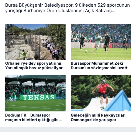
Bursa Büyükşehir Belediyespor, 9 ülkeden 529 sporcunun
yarıştığı Burhaniye Ören Uluslararası Açık Satranç
Turnuvası’ndan 2 kupayla dönmeyi başardı.
Orhaneli’ye dev spor yatırımı:
Bursaspor Muhammet Zeki
Yarı olimpik havuz yükseliyor
Dursun'un sözleşmesini uzattı,
Boluspor'a kiraladı
Bodrum FK – Bursaspor
Geleceğin milli kaykaycıları
maçının biletleri çıktığı gibi
Osmangazi’de yarışıyor
bitti