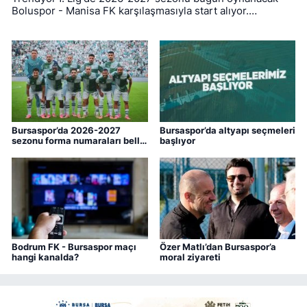
Boluspor - Manisa FK karşılaşmasıyla start alıyor.
Bursaspor ise ligin ilk haftasında pazar günü deplasmanda
Bodrum FK ile kozlarını paylaşacak.
Bursaspor’da 2026-2027
Bursaspor’da altyapı seçmeleri
sezonu forma numaraları belli
başlıyor
oldu
Bodrum FK - Bursaspor maçı
Özer Matlı’dan Bursaspor’a
hangi kanalda?
moral ziyareti