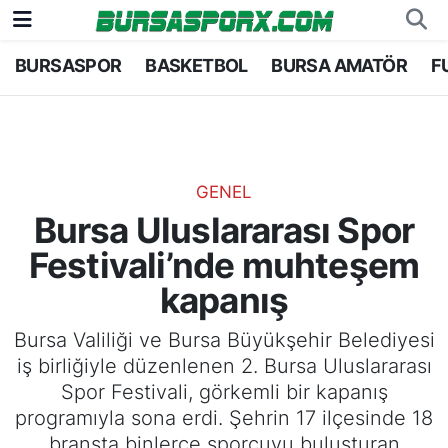
BURSASPOR
BASKETBOL
BURSA AMATÖR
F
Bursaspor
Bursa Nöbetçi Eczaneler
Futbol
Bursa Hava Durumu
Basketbol
Bursa Namaz Vakitleri
GENEL
Bursa Uluslararası Spor
Bursa Amatör
Bursa Trafik Yoğunluk Haritası
Festivali’nde muhteşem
Hentbol
TFF 1.Lig Puan Durumu ve Fikstür
kapanış
Voleybol
Tüm Manşetler
Bursa Valiliği ve Bursa Büyükşehir Belediyesi
iş birliğiyle düzenlenen 2. Bursa Uluslararası
Genel
Son Dakika Haberleri
Spor Festivali, görkemli bir kapanış
programıyla sona erdi. Şehrin 17 ilçesinde 18
Haber Arşivi
branşta binlerce sporcuyu buluşturan