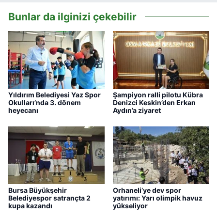
Bunlar da ilginizi çekebilir
Yıldırım Belediyesi Yaz Spor
Şampiyon ralli pilotu Kübra
Okulları’nda 3. dönem
Denizci Keskin’den Erkan
heyecanı
Aydın’a ziyaret
Bursa Büyükşehir
Orhaneli’ye dev spor
Belediyespor satrançta 2
yatırımı: Yarı olimpik havuz
kupa kazandı
yükseliyor