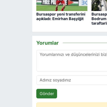
Bursaspor yeni transferini
Bursaspo
açıkladı: Emirhan Başyiğit
Bodrum 
taraftarl
Yorumlar
Gönder