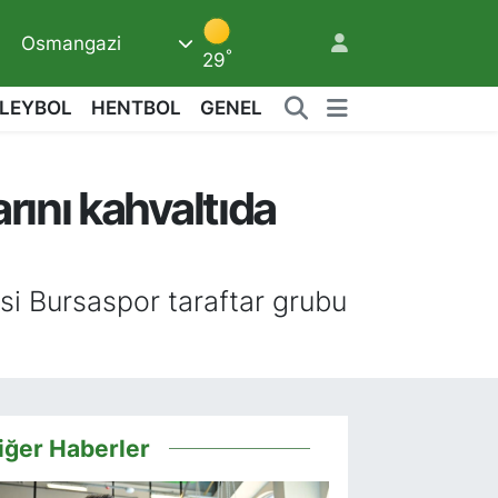
Osmangazi
9
°
29
LEYBOL
HENTBOL
GENEL
rını kahvaltıda
2
si Bursaspor taraftar grubu
iğer Haberler