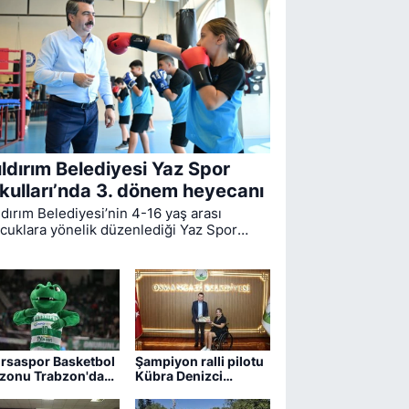
ıldırım Belediyesi Yaz Spor
kulları’nda 3. dönem heyecanı
ldırım Belediyesi’nin 4-16 yaş arası
cuklara yönelik düzenlediği Yaz Spor
ulları’nda ikinci dönem sona ererken,
üncü dönem eğitimleri için kayıt süreci
vam ediyor.
rsaspor Basketbol
Şampiyon ralli pilotu
zonu Trabzon'da
Kübra Denizci
ıyor
Keskin’den Erkan
Aydın’a ziyaret