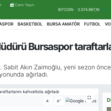
r
Canlı Yayın
BITCOIN
3.074.967,16
%0.6
DOLAR
47,5986
%0.06
ASPOR
BASKETBOL
BURSA AMATÖR
FUTBOL
VO
EURO
55,0700
%0.1
STERLİN
64,2438
%0.21
üdürü Bursaspor taraftarla
GRAM ALTIN
6513.94
%0.3
BİST100
13.768
%48
. Sabit Akın Zaimoğlu, yeni sezon önce
r
yonunda ağırladı.
D
-
+
A
A