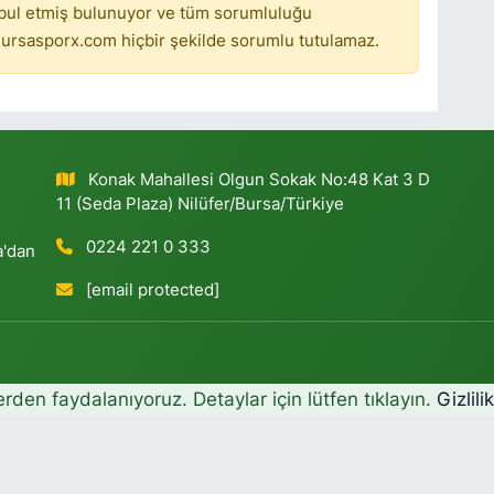
bul etmiş bulunuyor ve tüm sorumluluğu
ursasporx.com hiçbir şekilde sorumlu tutulamaz.
Konak Mahallesi Olgun Sokak No:48 Kat 3 D
11 (Seda Plaza) Nilüfer/Bursa/Türkiye
0224 221 0 333
a'dan
[email protected]
erden faydalanıyoruz. Detaylar için lütfen tıklayın.
Gizlili