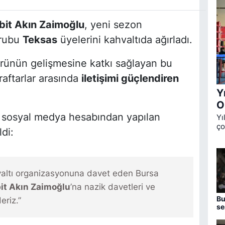
bit Akın Zaimoğlu
, yeni sezon
grubu
Teksas
üyelerini kahvaltıda ağırladı.
ürünün gelişmesine katkı sağlayan bu
raftarlar arasında
iletişimi güçlendiren
Y
O
 sosyal medya hesabından yapılan
Yı
ço
di:
Ok
üç
de
valtı organizasyonuna davet eden Bursa
bit Akın Zaimoğlu
’na nazik davetleri ve
Bu
eriz.”
se
aç