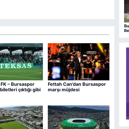
Bu
Be
sa
ka
FK – Bursaspor
Fettah Can'dan Bursaspor
iletleri çıktığı gibi
marşı müjdesi