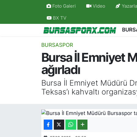
Foto Galeri
Video
Yazarla
BX TV
Bursaspor
Bursa Nöbetçi Eczaneler
BURS
Futbol
Bursa Hava Durumu
BURSASPOR
Bursa İl Emniyet M
Basketbol
Bursa Namaz Vakitleri
ağırladı
Bursa Amatör
Bursa Trafik Yoğunluk Haritası
Bursa İl Emniyet Müdürü Dr
Hentbol
TFF 2.Lig Kırmızı Grup Puan Durumu ve Fikstü
Teksas’ı kahvaltı organizas
Voleybol
Tüm Manşetler
Genel
Son Dakika Haberleri
Haber Arşivi