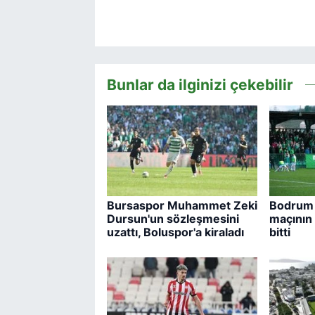
Bunlar da ilginizi çekebilir
Bursaspor Muhammet Zeki
Bodrum 
Dursun'un sözleşmesini
maçının b
uzattı, Boluspor'a kiraladı
bitti