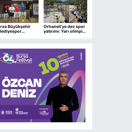
rsa Büyükşehir
Orhaneli’ye dev spor
lediyespor
yatırımı: Yarı olimpik
trançta 2 kupa
havuz yükseliyor
zandı