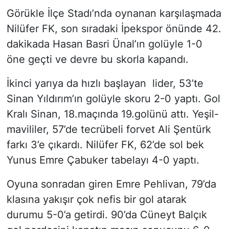
Görükle İlçe Stadı’nda oynanan karşılaşmada
Nilüfer FK, son sıradaki İpekspor önünde 42.
dakikada Hasan Basri Ünal’ın golüyle 1-0
öne geçti ve devre bu skorla kapandı.
İkinci yarıya da hızlı başlayan lider, 53’te
Sinan Yıldırım’ın golüyle skoru 2-0 yaptı. Gol
Kralı Sinan, 18.maçında 19.golünü attı. Yeşil-
mavililer, 57’de tecrübeli forvet Ali Şentürk
farkı 3’e çıkardı. Nilüfer FK, 62’de sol bek
Yunus Emre Çabuker tabelayı 4-0 yaptı.
Oyuna sonradan giren Emre Pehlivan, 79’da
klasına yakışır çok nefis bir gol atarak
durumu 5-0’a getirdi. 90’da Cüneyt Balçık