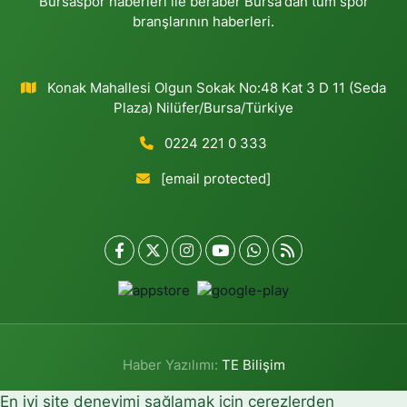
Bursaspor haberleri ile beraber Bursa'dan tüm spor
branşlarının haberleri.
Konak Mahallesi Olgun Sokak No:48 Kat 3 D 11 (Seda
Plaza) Nilüfer/Bursa/Türkiye
0224 221 0 333
[email protected]
Haber Yazılımı:
TE Bilişim
En iyi site deneyimi sağlamak için çerezlerden