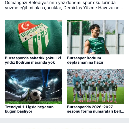
Osmangazi Belediyesi’nin yaz dönemi spor okullarında
yüzme eğitimi alan çocuklar, Demirtaş Yüzme Havuzu’nda
düzenlenen törenle sertifikalarına kavuştu.
Bursaspor’da sakatlık şoku: İki
Bursaspor Bodrum
yıldız Bodrum maçında yok
deplasmanına hazır
Trendyol 1. Lig’de heyecan
Bursaspor’da 2026-2027
bugün başlıyor
sezonu forma numaraları belli
oldu