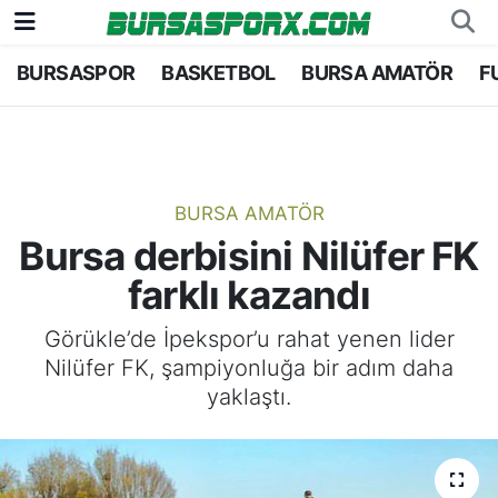
BURSASPOR
BASKETBOL
BURSA AMATÖR
F
Bursaspor
Bursa Nöbetçi Eczaneler
Futbol
Bursa Hava Durumu
Basketbol
Bursa Namaz Vakitleri
BURSA AMATÖR
Bursa derbisini Nilüfer FK
Bursa Amatör
Bursa Trafik Yoğunluk Haritası
farklı kazandı
Hentbol
TFF 1.Lig Puan Durumu ve Fikstür
Görükle’de İpekspor’u rahat yenen lider
Nilüfer FK, şampiyonluğa bir adım daha
Voleybol
Tüm Manşetler
yaklaştı.
Genel
Son Dakika Haberleri
Haber Arşivi