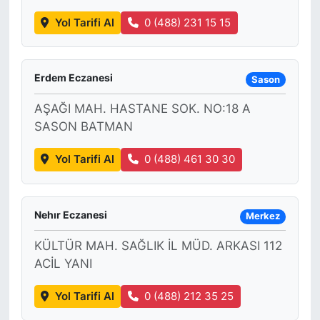
Yol Tarifi Al
0 (488) 231 15 15
Erdem Eczanesi
Sason
AŞAĞI MAH. HASTANE SOK. NO:18 A
SASON BATMAN
Yol Tarifi Al
0 (488) 461 30 30
Nehır Eczanesi
Merkez
KÜLTÜR MAH. SAĞLIK İL MÜD. ARKASI 112
ACİL YANI
Yol Tarifi Al
0 (488) 212 35 25