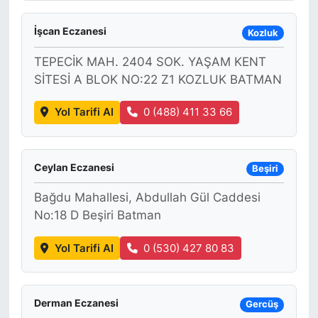
İşcan Eczanesi
Kozluk
TEPECİK MAH. 2404 SOK. YAŞAM KENT
SİTESİ A BLOK NO:22 Z1 KOZLUK BATMAN
Yol Tarifi Al
0 (488) 411 33 66
Ceylan Eczanesi
Beşiri
Bağdu Mahallesi, Abdullah Gül Caddesi
No:18 D Beşiri Batman
Yol Tarifi Al
0 (530) 427 80 83
Derman Eczanesi
Gercüş