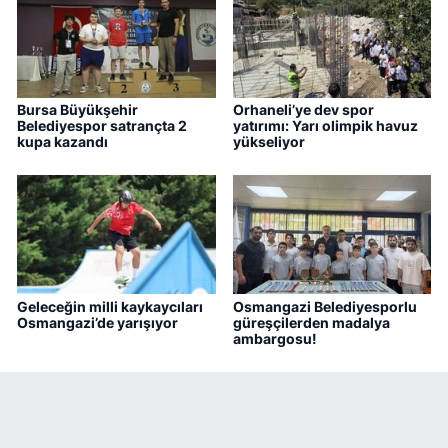
Bursa Büyükşehir
Orhaneli’ye dev spor
Belediyespor satrançta 2
yatırımı: Yarı olimpik havuz
kupa kazandı
yükseliyor
Geleceğin milli kaykaycıları
Osmangazi Belediyesporlu
Osmangazi’de yarışıyor
güreşçilerden madalya
ambargosu!