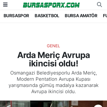
BURSASPOR
BASKETBOL
BURSA AMATÖR
F
Bursaspor
Bursa Nöbetçi Eczaneler
Futbol
Bursa Hava Durumu
Basketbol
Bursa Namaz Vakitleri
GENEL
Arda Meriç Avrupa
Bursa Amatör
Bursa Trafik Yoğunluk Haritası
ikincisi oldu!
Hentbol
TFF 1.Lig Puan Durumu ve Fikstür
Osmangazi Belediyesporlu Arda Meriç,
Modern Pentatlon Avrupa Kupası
Voleybol
Tüm Manşetler
yarışmasında gümüş madalya kazanarak
Avrupa ikincisi oldu.
Genel
Son Dakika Haberleri
Haber Arşivi