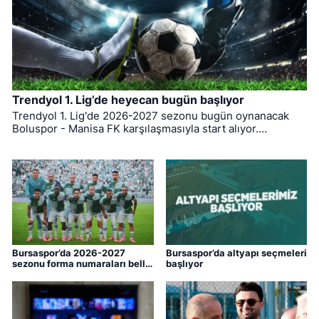
Trendyol 1. Lig’de heyecan bugün başlıyor
Trendyol 1. Lig'de 2026-2027 sezonu bugün oynanacak
Boluspor - Manisa FK karşılaşmasıyla start alıyor.
Bursaspor ise ligin ilk haftasında pazar günü deplasmanda
Bodrum FK ile kozlarını paylaşacak.
Bursaspor’da 2026-2027
Bursaspor’da altyapı seçmeleri
sezonu forma numaraları belli
başlıyor
oldu