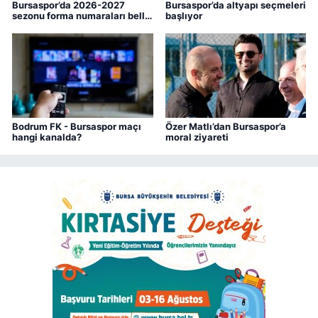
Bursaspor’da 2026-2027
Bursaspor’da altyapı seçmeleri
sezonu forma numaraları belli
başlıyor
oldu
Bodrum FK - Bursaspor maçı
Özer Matlı’dan Bursaspor’a
hangi kanalda?
moral ziyareti