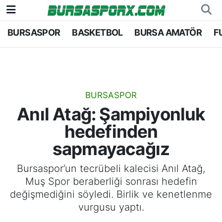
BURSASPOR
BASKETBOL
BURSA AMATÖR
F
Bursaspor
Bursa Nöbetçi Eczaneler
Futbol
Bursa Hava Durumu
Basketbol
Bursa Namaz Vakitleri
BURSASPOR
Anıl Atağ: Şampiyonluk
Bursa Amatör
Bursa Trafik Yoğunluk Haritası
hedefinden
Hentbol
TFF 1.Lig Puan Durumu ve Fikstür
sapmayacağız
Voleybol
Tüm Manşetler
Bursaspor’un tecrübeli kalecisi Anıl Atağ,
Muş Spor beraberliği sonrası hedefin
Genel
Son Dakika Haberleri
değişmediğini söyledi. Birlik ve kenetlenme
vurgusu yaptı.
Haber Arşivi