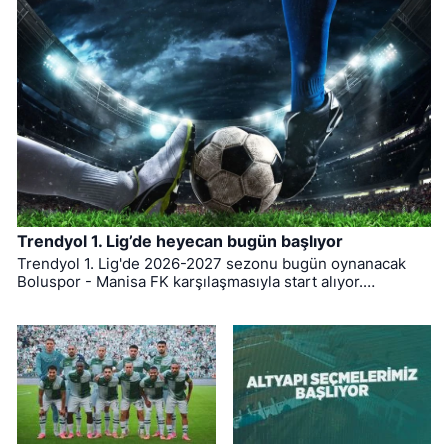
Trendyol 1. Lig’de heyecan bugün başlıyor
Trendyol 1. Lig'de 2026-2027 sezonu bugün oynanacak
Boluspor - Manisa FK karşılaşmasıyla start alıyor.
Bursaspor ise ligin ilk haftasında pazar günü deplasmanda
Bodrum FK ile kozlarını paylaşacak.