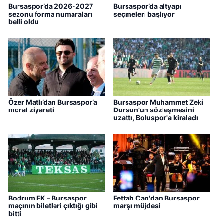
Bursaspor’da 2026-2027
Bursaspor’da altyapı
sezonu forma numaraları
seçmeleri başlıyor
belli oldu
Özer Matlı’dan Bursaspor’a
Bursaspor Muhammet Zeki
moral ziyareti
Dursun'un sözleşmesini
uzattı, Boluspor'a kiraladı
Bodrum FK – Bursaspor
Fettah Can'dan Bursaspor
maçının biletleri çıktığı gibi
marşı müjdesi
bitti