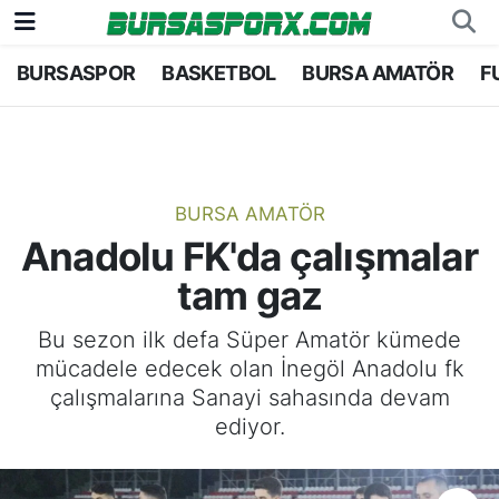
BURSASPOR
BASKETBOL
BURSA AMATÖR
F
Bursaspor
Bursa Nöbetçi Eczaneler
Futbol
Bursa Hava Durumu
Basketbol
Bursa Namaz Vakitleri
BURSA AMATÖR
Anadolu FK'da çalışmalar
Bursa Amatör
Bursa Trafik Yoğunluk Haritası
tam gaz
Hentbol
TFF 1.Lig Puan Durumu ve Fikstür
Bu sezon ilk defa Süper Amatör kümede
mücadele edecek olan İnegöl Anadolu fk
Voleybol
Tüm Manşetler
çalışmalarına Sanayi sahasında devam
ediyor.
Genel
Son Dakika Haberleri
Haber Arşivi