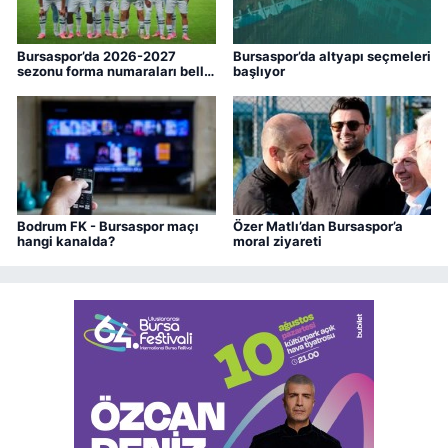
Bursaspor’da 2026-2027
Bursaspor’da altyapı seçmeleri
sezonu forma numaraları belli
başlıyor
oldu
Bodrum FK - Bursaspor maçı
Özer Matlı’dan Bursaspor’a
hangi kanalda?
moral ziyareti