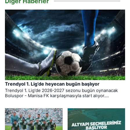
Diğer Haberler
Trendyol 1. Lig’de heyecan bugün başlıyor
Trendyol 1. Lig'de 2026-2027 sezonu bugün oynanacak
Boluspor - Manisa FK karşılaşmasıyla start alıyor.
Bursaspor ise ligin ilk haftasında pazar günü deplasmanda
Bodrum FK ile kozlarını paylaşacak.