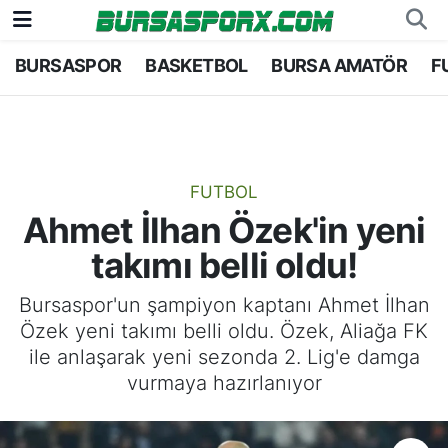
BURSASPOR
BASKETBOL
BURSA AMATÖR
F
Bursaspor
Bursa Nöbetçi Eczaneler
Futbol
Bursa Hava Durumu
Basketbol
Bursa Namaz Vakitleri
FUTBOL
Ahmet İlhan Özek'in yeni
Bursa Amatör
Bursa Trafik Yoğunluk Haritası
takımı belli oldu!
Hentbol
TFF 2.Lig Kırmızı Grup Puan Durumu ve Fikstü
Bursaspor'un şampiyon kaptanı Ahmet İlhan
Özek yeni takımı belli oldu. Özek, Aliağa FK
Voleybol
Tüm Manşetler
ile anlaşarak yeni sezonda 2. Lig'e damga
vurmaya hazırlanıyor
Genel
Son Dakika Haberleri
Haber Arşivi