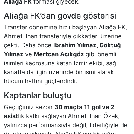
Aliağa FK
forması giyecek.
Aliağa FK’dan gövde gösterisi
Transfer dönemine hızlı başlayan Aliağa FK,
Ahmet İlhan transferiyle dikkatleri üzerine
çekti. Daha önce
İbrahim Yılmaz, Göktuğ
Yılmaz
ve
Mertcan Açıkgöz
gibi önemli
isimleri kadrosuna katan İzmir ekibi, sağ
kanatta da ligin üzerinde bir ismi alarak
hücum hattını güçlendirdi.
Kaptanlar buluştu
Geçtiğimiz sezon
30 maçta 11 gol ve 2
asist
lik katkı sağlayan Ahmet İlhan Özek,
yalnızca performansıyla değil, liderliğiyle de
ön plana çıkmıştı. Aliağa FK’nın bir diğer