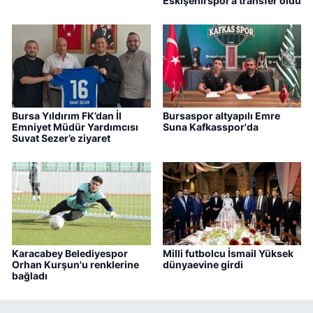
Eskişehirspor’a transfer oldu
Bursa Yıldırım FK’dan İl
Bursaspor altyapılı Emre
Emniyet Müdür Yardımcısı
Suna Kafkasspor'da
Suvat Sezer’e ziyaret
Karacabey Belediyespor
Milli futbolcu İsmail Yüksek
Orhan Kurşun'u renklerine
dünyaevine girdi
bağladı