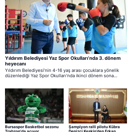
Yıldırım Belediyesi Yaz Spor Okulları’nda 3. dönem
heyecanı
Yıldırım Belediyesi’nin 4-16 yaş arası çocuklara yönelik
düzenlediği Yaz Spor Okulları’nda ikinci dönem sona
ererken, üçüncü dönem eğitimleri için kayıt süreci devam
ediyor.
Bursaspor Basketbol sezonu
Şampiyon ralli pilotu Kübra
Trabzon'da açıyor
Denizci Keskin’den Erkan