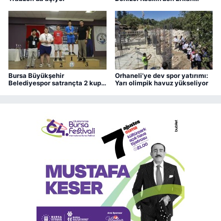
Aydın’a ziyaret
Bursa Büyükşehir
Orhaneli’ye dev spor yatırımı:
Belediyespor satrançta 2 kupa
Yarı olimpik havuz yükseliyor
kazandı