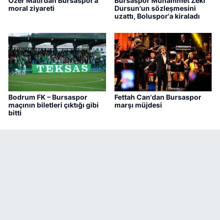
Özer Matlı’dan Bursaspor’a
Bursaspor Muhammet Zeki
moral ziyareti
Dursun'un sözleşmesini
uzattı, Boluspor'a kiraladı
Bodrum FK – Bursaspor
Fettah Can'dan Bursaspor
maçının biletleri çıktığı gibi
marşı müjdesi
bitti