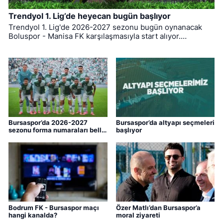
Trendyol 1. Lig’de heyecan bugün başlıyor
Trendyol 1. Lig'de 2026-2027 sezonu bugün oynanacak
Boluspor - Manisa FK karşılaşmasıyla start alıyor.
Bursaspor ise ligin ilk haftasında pazar günü deplasmanda
Bodrum FK ile kozlarını paylaşacak.
Bursaspor’da 2026-2027
Bursaspor’da altyapı seçmeleri
sezonu forma numaraları belli
başlıyor
oldu
Bodrum FK - Bursaspor maçı
Özer Matlı’dan Bursaspor’a
hangi kanalda?
moral ziyareti