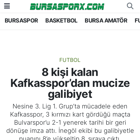
BURSASPOR
BASKETBOL
BURSA AMATÖR
F
Bursaspor
Bursa Nöbetçi Eczaneler
Futbol
Bursa Hava Durumu
Basketbol
Bursa Namaz Vakitleri
FUTBOL
8 kişi kalan
Bursa Amatör
Bursa Trafik Yoğunluk Haritası
Kafkasspor’dan mucize
Hentbol
TFF 1.Lig Puan Durumu ve Fikstür
galibiyet
Voleybol
Tüm Manşetler
Nesine 3. Lig 1. Grup’ta mücadele eden
Kafkasspor, 3 kırmızı kart gördüğü maçta
Genel
Son Dakika Haberleri
Bulvarspor’u 2-1 yenerek tarihi bir geri
dönüşe imza attı. İnegöl ekibi bu galibiyetle
Haber Arşivi
puanını 8’e yükseltip 8. sıraya çıktı.