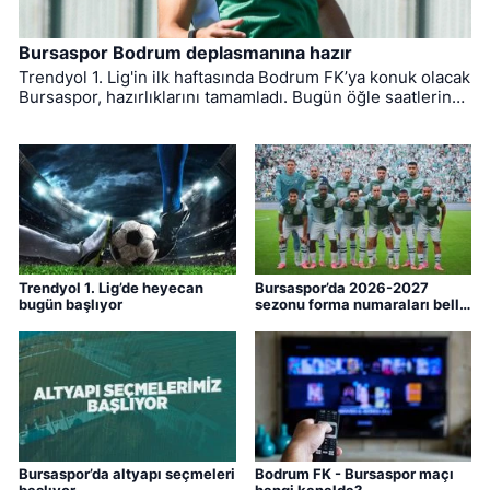
Bursaspor Bodrum deplasmanına hazır
Trendyol 1. Lig'in ilk haftasında Bodrum FK’ya konuk olacak
Bursaspor, hazırlıklarını tamamladı. Bugün öğle saatlerinde
Muğla'ya hareket eden yeşil-beyazlıların mücadelesini
hakem Yiğit Arslan yönetecek.
Trendyol 1. Lig’de heyecan
Bursaspor’da 2026-2027
bugün başlıyor
sezonu forma numaraları belli
oldu
Bursaspor’da altyapı seçmeleri
Bodrum FK - Bursaspor maçı