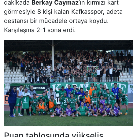
dakikada
Berkay Caymaz
’ın kırmızı kart
görmesiyle 8 kişi kalan Kafkasspor, adeta
destansı bir mücadele ortaya koydu.
Karşılaşma 2-1 sona erdi.
Puan tablosunda yükseliş